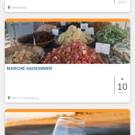
AOUT
NARBONNE
MARCHÉ SAISONNIER
le
10
AOUT
PORT-LA-NOUVELLE