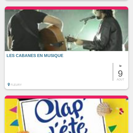
LES CABANES EN MUSIQUE
le
9
AOUT
FLEURY