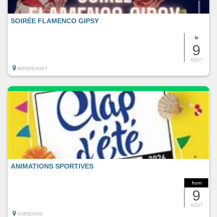
SOIRÉE FLAMENCO GIPSY
le
9
AOUT
MIREPEISSET
ANIMATIONS SPORTIVES
from
9
AOUT
NARBONNE