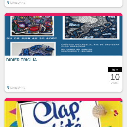
NARBONNE
DIDIER TRIGLIA
from
10
AOUT
NARBONNE