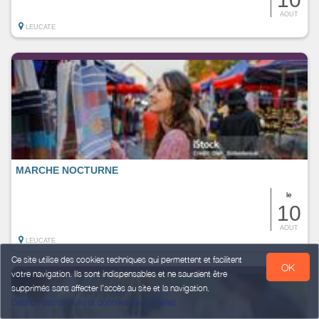
AOUT
LEUCATE
MARCHE NOCTURNE
le
10
AOUT
LEUCATE
Ce site utilise des cookies techniques qui permettent et facilitent
OK
votre navigation. Ils sont indispensables et ne sauraient être
supprimés sans affecter l’accès au site et la navigation.
Gestion des cookies et données personnelles