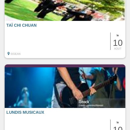
TAÏ CHI CHUAN
le
10
AOUT
SIGEAN
LUNDIS MUSICAUX
le
10