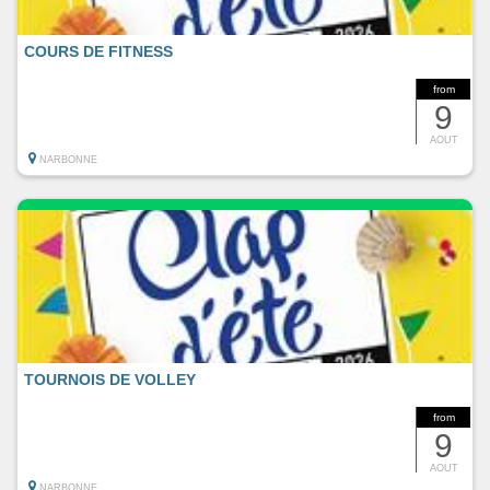
COURS DE FITNESS
from
9
AOUT
NARBONNE
TOURNOIS DE VOLLEY
from
9
AOUT
NARBONNE