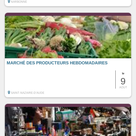
NARBONNE
MARCHÉ DES PRODUCTEURS HEBDOMADAIRES
le
9
AOUT
SAINT-NAZAIRE-D'AUDE