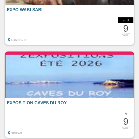
EXPO WABI SABI
until
9
AOUT
NARBONNE
EXPOSITION CAVES DU ROY
le
9
AOUT
SIGEAN